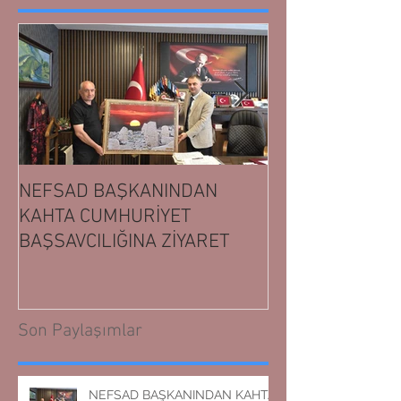
NEFSAD BAŞKANINDAN
NEFSAD BAŞK
KAHTA CUMHURİYET
ADIYAMAN CUM
BAŞSAVCILIĞINA ZİYARET
BAŞSAVCILIĞIN
Son Paylaşımlar
NEFSAD BAŞKANINDAN KAHTA